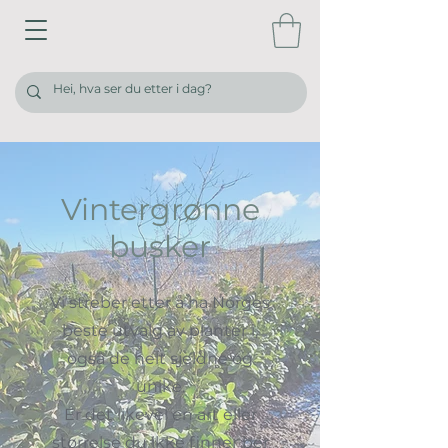
Vintergrønne
busker
Vi streber etter å ha Norges
beste utvalg av planter i,
også de helt sjeldne og
unike.
Er det likevel en art eller
størrelse du ikke finner ber