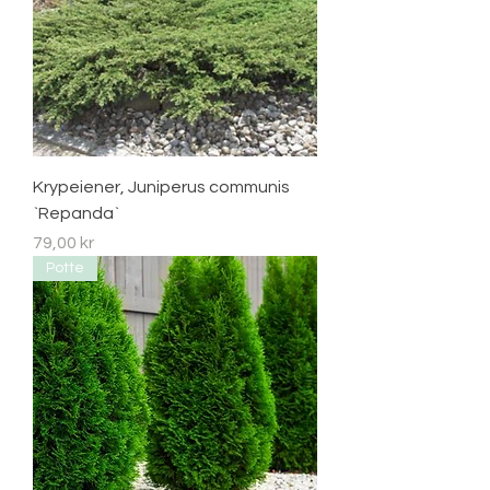
Krypeiener, Juniperus communis
`Repanda`
Pris
79,00 kr
Potte