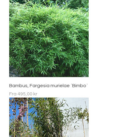
Bambus, Fargesia murielae `Bimbo`
Salgspris
Fra
495,00 kr