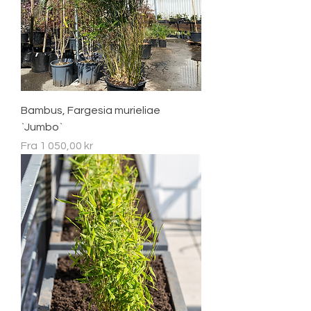
Bambus, Fargesia murieliae
`Jumbo`
Salgspris
Fra
1 050,00 kr