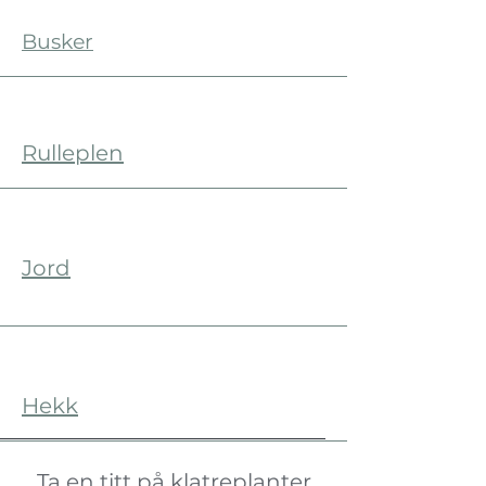
Busker
Rulleplen
Jord
Hekk
Ta en titt på klatreplanter