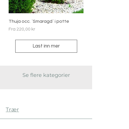
Thuja occ. `Smaragd` i potte
Salgspris
Fra
220,00 kr
Last inn mer
Se flere kategorier
Trær