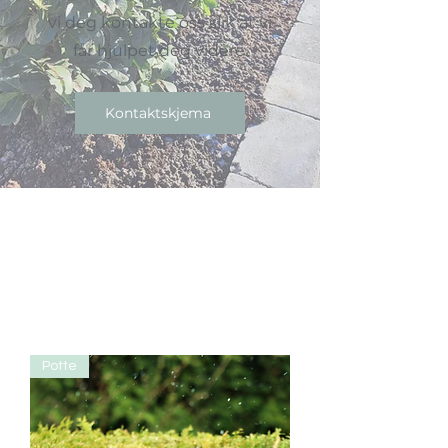
vi deg kontakte oss slik at vi
får hjulpet deg videre.
Kontaktskjema
Potte