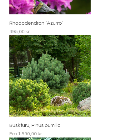
Rhododendron `Azurro`
Pris
495,00 kr
Buskfuru, Pinus pumilio
Salgspris
Fra
1 590,00 kr