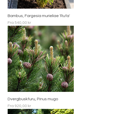
Bambus, Fargesia murieliae 'Rufa'
Salgspris
Fra
540,00 kr
Dvergbuskfuru, Pinus mugo
Salgspris
Fra
920,00 kr