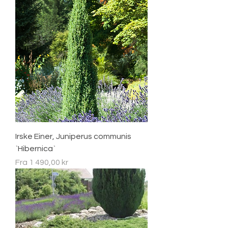
Irske Einer, Juniperus communis
`Hibernica`
Salgspris
Fra
1 490,00 kr