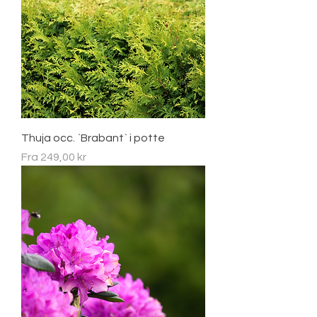
Thuja occ. `Brabant` i potte
Salgspris
Fra
249,00 kr