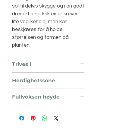
sol til delvis skygge og i en godt
drenert jord. Irsk einer krever
lite vedlikehold, men kan
beskjæres for å holde
størrelsen og formen på
planten.
Trives i
Sol og halvskygge
Herdighetssone
H7
Fullvoksen høyde
3 meter