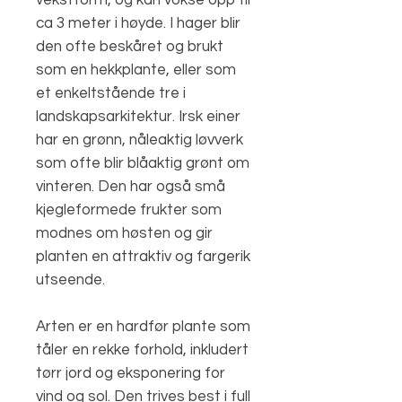
vekstform, og kan vokse opp til
ca 3 meter i høyde. I hager blir
den ofte beskåret og brukt
som en hekkplante, eller som
et enkeltstående tre i
landskapsarkitektur. Irsk einer
har en grønn, nåleaktig løvverk
som ofte blir blåaktig grønt om
vinteren. Den har også små
kjegleformede frukter som
modnes om høsten og gir
planten en attraktiv og fargerik
utseende.
Arten er en hardfør plante som
tåler en rekke forhold, inkludert
tørr jord og eksponering for
vind og sol. Den trives best i full