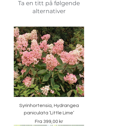
Ta en titt på følgende
alternativer
Syrinhortensia, Hydrangea
paniculata ‘Little Lime’
Salgspris
Fra
399,00 kr
Vintergrønn