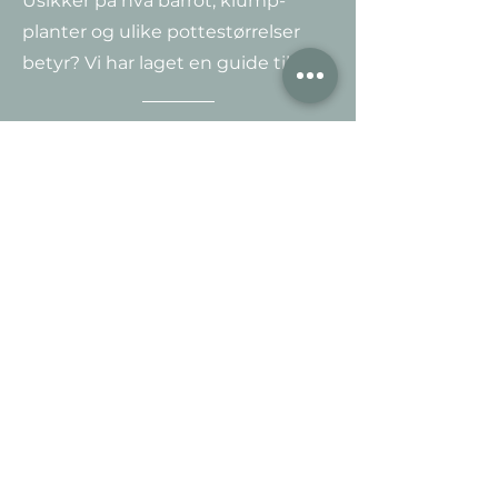
Usikker på hva barrot, klump-
planter og ulike potte
størrelser
betyr? Vi har laget en guide til deg.
Les mer
Finner du ikke størrelsen du er på
jakt etter? Ingen problem - vi
fikser det! Benytt vår chat,
kontakt-skjema
eller send en
epost.
Send epost