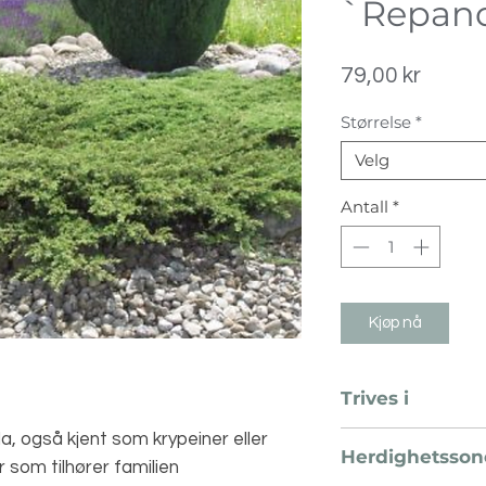
`Repan
Pris
79,00 kr
Størrelse
*
Velg
Antall
*
Kjøp nå
Trives i
Sol og halvskygge
 også kjent som krypeiner eller
Herdighetsson
 som tilhører familien