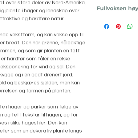
t over store deler av Nord-Amerika,
H6
Fullvoksen hø
ig plante i hager og landskap over
ttraktive og hardføre natur.
0,3 meter
ende vekstform, og kan vokse opp til
ter bredt. Den har grønne, nåleaktige
ammen, og som gir planten en tett
er hardfør som tåler en rekke
g eksponering for vind og sol. Den
s skygge og i en godt drenert jord.
hold og beskjæres sjelden, men kan
tørrelsen og formen på planten.
te i hager og parker som følge av
nn og tett tekstur til hagen, og for
es i ulike hagestiler. Den kan
ller som en dekorativ plante langs