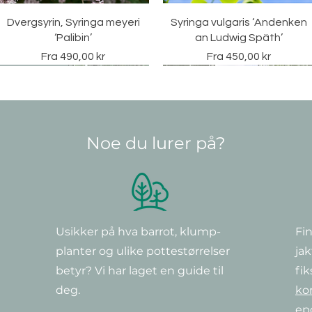
Hurtigvisning
Hurtigvisning
Dvergsyrin, Syringa meyeri
Syringa vulgaris ‘Andenken
‘Palibin’
an Ludwig Späth’
Salgspris
Salgspris
Fra
490,00 kr
Fra
450,00 kr
Vintergrønn
Noe du lurer på?
Usikker på hva barrot, klump-
Fin
Hurtigvisning
Hurtigvisning
Hurtigvisning
Hurtigvisning
Hurtigvisning
Hurtigvisning
Clematis 'Warszawska Nike'
Vinterliguster, Ligustrum
Clematis ‘Little Lemons’
Hengebjørk europeisk, Betul
Clematis 'Hagley Hybrid'
Clematis ‘Piilu’
planter og ulike potte
størrelser
jak
ovalifolium 150-175 cm
Pendula
Pris
Pris
Pris
Pris
290,00 kr
379,00 kr
349,00 kr
349,00 kr
Vanlig pris
Salgspris
570,00 kr
Pris
Fra
399,00 kr
3 950,00 kr
betyr? Vi har laget en guide til
fik
deg.
ko
ep