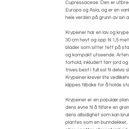
Cupressaceae. Den er utbred
Europa og Asia, og er en vanl
hele verden på grunn av sin a
Krypeiner har en lav og kryp
30 cm høyt og opp til 1,5 me
blader som sitter tett på st
og kompakt utseende. Arten 
forhold, inkludert tørr jord o
trives best i full sol til delvi
Krypeiner krever lite vedlike
klippes tilbake for å holde s
Krypeiner er en populær plan
dens evne til å tilføre en grø
dens allsidighet som kan bruk
plantes som en bunndekker, e