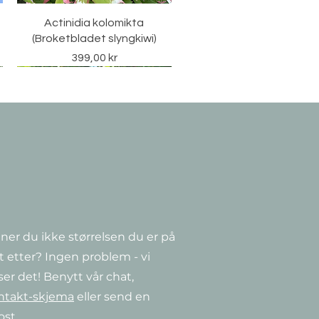
Hurtigvisning
Actinidia kolomikta
(Broketbladet slyngkiwi)
Pris
399,00 kr
ner du ikke størrelsen du er på
Hurtigvisning
Hurtigvisning
Hurtigvisning
a
Clematis ‘Guernsey Cream’
CorTen Watertable
Clematis 'Niobe'
t etter? Ingen problem - vi
Salgspris
Pris
Pris
Fra
349,00 kr
349,00 kr
14 990,00 kr
ser det! Benytt vår chat,
ntakt-skjema
eller send en
ost.