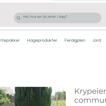
antepakker
Hageprodukter
Ferdigplen
Jord
Krypeie
commun