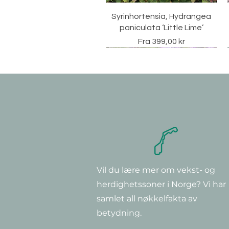
Hurtigvisning
Syrinhortensia, Hydrangea
paniculata ‘Little Lime’
Salgspris
Fra
399,00 kr
Vil du lære mer om vekst- og
Hurtigvisning
Hurtigvisning
Hurtigvisning
Clematis montana 'Rubens'
Clematis 'Super Nova'
Clematis ‘Multi Blue’
herdighetssoner i Norge? Vi har
Pris
Pris
Pris
379,00 kr
349,00 kr
299,00 kr
samlet all nøkkelfakta av
betydning.