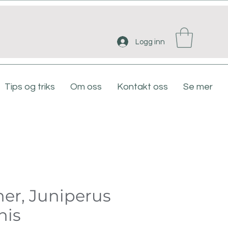
Logg inn
Tips og triks
Om oss
Kontakt oss
Se mer
ner, Juniperus
is