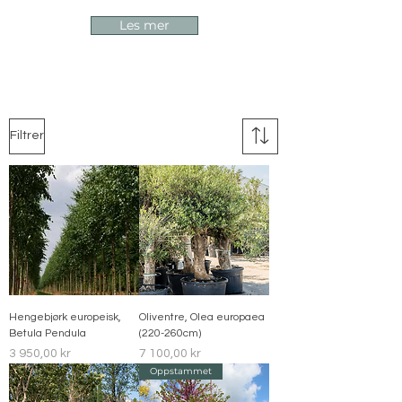
Les mer
Filtrer
Hengebjørk europeisk,
Oliventre, Olea europaea
Betula Pendula
(220-260cm)
Pris
Pris
3 950,00 kr
7 100,00 kr
Oppstammet