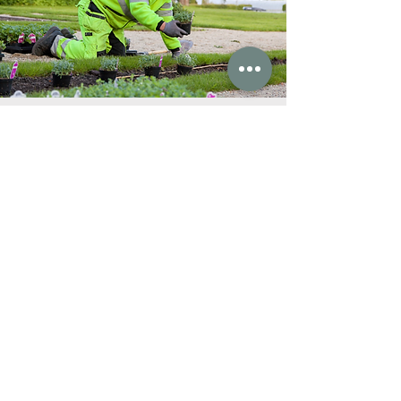
Vi tar plantejobben!
Vi arbeider med ny funksjonalitet, og du
kan snart bestille "ferdig plantet" direkte i
nettbutikken. Inntil videre ber vi deg
legge inn en kommentar ved
gjennomføring av ordren i handlekurven.
Ellers kan du enkelt og greit benytte vår
chat eller kontaktskjema. Vi kommer da
raskt tilbake til deg med et tilbud på
gartnerjobben.
Kontaktskjema