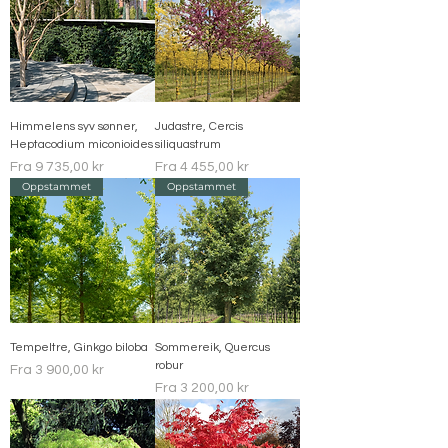
Himmelens syv sønner,
Judastre, Cercis
Heptacodium miconioides
siliquastrum
Salgspris
Salgspris
Fra
9 735,00 kr
Fra
4 455,00 kr
Oppstammet
Oppstammet
Tempeltre, Ginkgo biloba
Sommereik, Quercus
robur
Salgspris
Fra
3 900,00 kr
Salgspris
Fra
3 200,00 kr