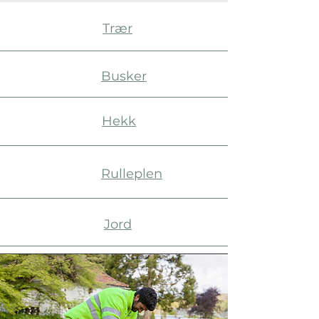
Trær
Busker
Hekk
Rulleplen
Jord