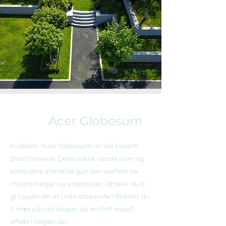
Acer Globosum
Kulelønn 'Acer Globosum' er vår favoritt
blant lønnene. Dens vakre, runde form og
kompakte størrelse gjør den perfekt for
mindre hager og uteplasser. Ønsker du å
gi hagen din et unikt utseende? Planter du
3 trær på rad skaper du en flott visuell
effekt i hagen din.