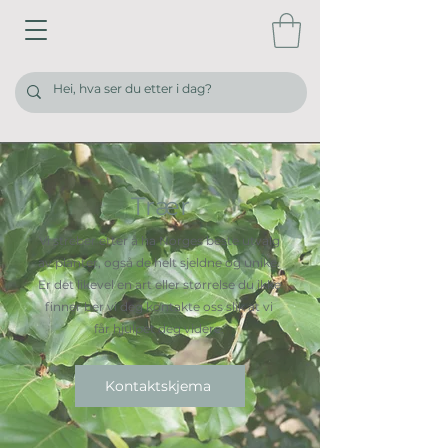
Trær
Vi streber etter å ha Norges beste utvalg
av planter, også de helt sjeldne og unike.
Er det likevel en art eller størrelse du ikke
finner ber vi deg kontakte oss slik at vi
får hjulpet deg videre.
Kontaktskjema