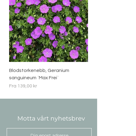
Blodstorkenebb, Geranium
sanguineum `Max Frei`
Salgspris
Fra
139,00 kr
Motta vårt nyhetsbrev