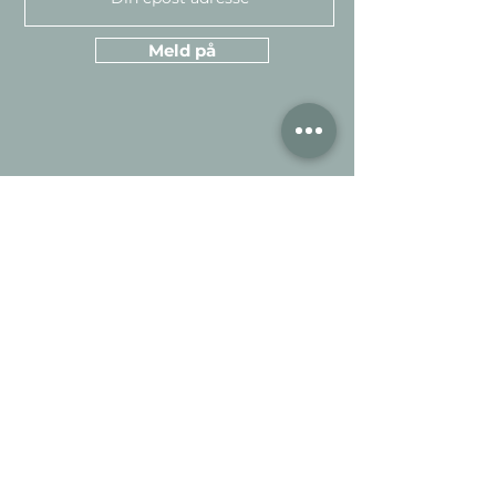
Meld på
Kundeservice
Informasjo
n
Kontakt
Om oss
Garantier
Om nettstedet
Book videbefaring
Kjøpsvilkår
Inspirasjon
FAQ
Personvern