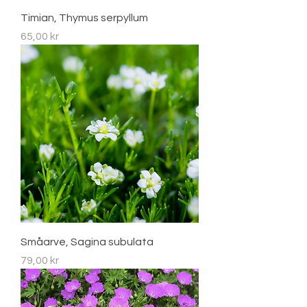
Timian, Thymus serpyllum
Pris
65,00 kr
Småarve, Sagina subulata
Pris
79,00 kr