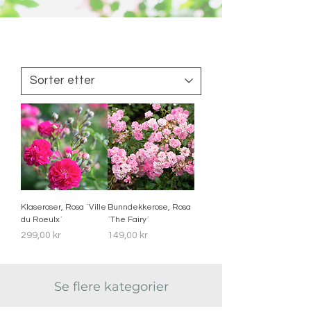
Klaseroser, Rosa `Ville
Bunndekkerose, Rosa
du Roeulx`
`The Fairy`
Pris
Pris
299,00 kr
149,00 kr
Se flere kategorier