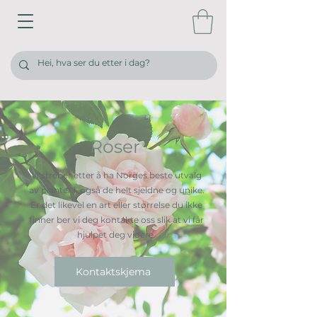
Roser
Vi streber etter å ha Norges beste utvalg
av planter i, også de helt sjeldne og unike.
Er det likevel en art eller størrelse du ikke
finner ber vi deg kontakte oss slik at vi får
hjulpet deg videre.
Kontaktskjema