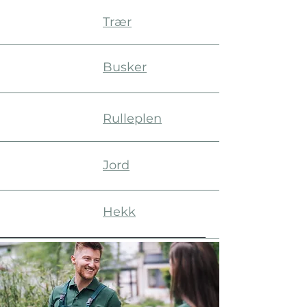
Trær
Busker
Rulleplen
Jord
Hekk