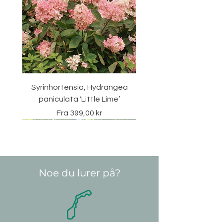
Syrinhortensia, Hydrangea
paniculata ‘Little Lime’
Salgspris
Fra
399,00 kr
Vintergrønn
Noe du lurer på?