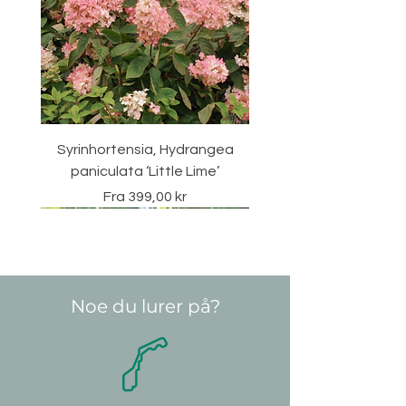
Syrinhortensia, Hydrangea
paniculata ‘Little Lime’
Salgspris
Fra
399,00 kr
Vintergrønn
Noe du lurer på?