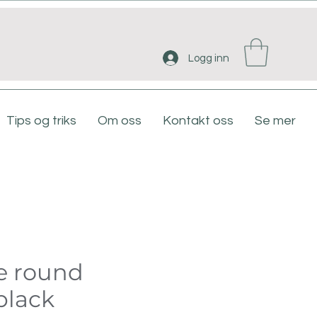
Logg inn
Tips og triks
Om oss
Kontakt oss
Se mer
e round
black