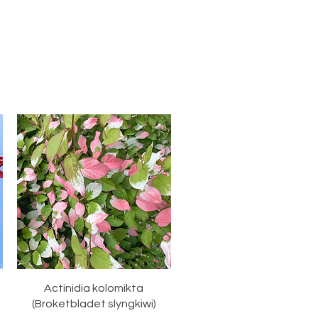
Hurtigvisning
Actinidia kolomikta
(Broketbladet slyngkiwi)