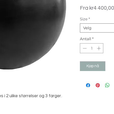
Fra
kr4 400,0
Size
*
Velg
Antall
*
Kjøp nå
i 2 ulike størrelser og 3 farger.