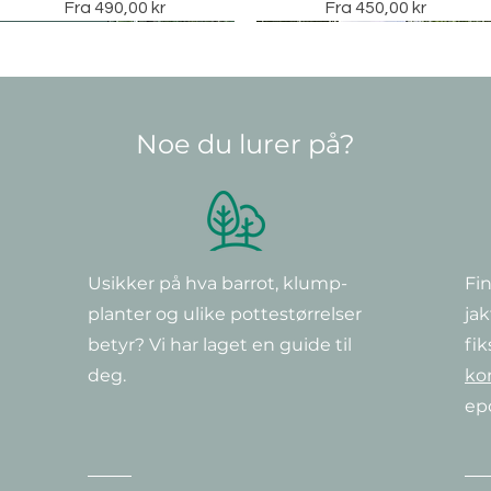
Salgspris
Salgspris
Fra
490,00 kr
Fra
450,00 kr
Vintergrønn
Noe du lurer på?
Usikker på hva barrot, klump-
Fin
Hurtigvisning
Hurtigvisning
Hurtigvisning
Hurtigvisning
Hurtigvisning
Hurtigvisning
Clematis 'Warszawska Nike'
Vinterliguster, Ligustrum
Clematis ‘Little Lemons’
Hengebjørk europeisk, Betul
Clematis 'Hagley Hybrid'
Clematis ‘Piilu’
planter og ulike potte
størrelser
jak
ovalifolium 150-175 cm
Pendula
Pris
Pris
Pris
Pris
290,00 kr
379,00 kr
349,00 kr
349,00 kr
Vanlig pris
Salgspris
570,00 kr
Pris
Fra
399,00 kr
3 950,00 kr
betyr? Vi har laget en guide til
fik
deg.
ko
ep