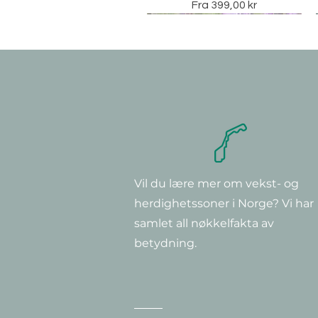
Salgspris
Fra
399,00 kr
Vil du lære mer om vekst- og
Hurtigvisning
Hurtigvisning
Hurtigvisning
Clematis montana 'Rubens'
Clematis 'Super Nova'
Clematis ‘Multi Blue’
herdighetssoner i Norge? Vi har
Pris
Pris
Pris
379,00 kr
349,00 kr
299,00 kr
samlet all nøkkelfakta av
betydning.