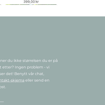
Pris
399,00 kr
ner du ikke størrelsen du er på
Hurtigvisning
Hurtigvisning
Hurtigvisning
a
Clematis ‘Guernsey Cream’
CorTen Watertable
Clematis 'Niobe'
t etter? Ingen problem - vi
Salgspris
Pris
Pris
Fra
349,00 kr
349,00 kr
14 990,00 kr
ser det! Benytt vår chat,
ntakt-skjema
eller send en
ost.