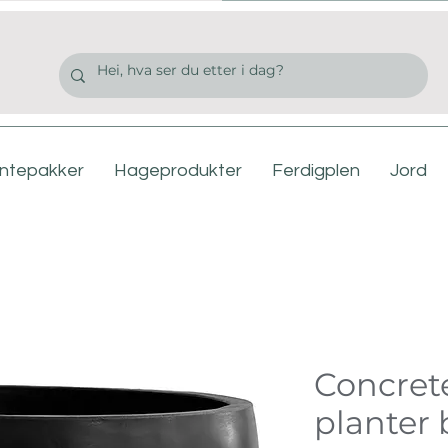
antepakker
Hageprodukter
Ferdigplen
Jord
Concret
planter 