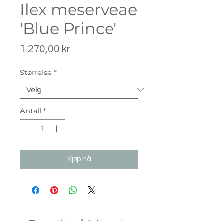
Ilex meserveae
'Blue Prince'
Pris
1 270,00 kr
Størrelse
*
Antall
*
Kjøp nå