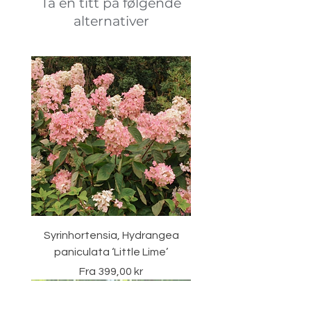
Ta en titt på følgende
alternativer
Syrinhortensia, Hydrangea
paniculata ‘Little Lime’
Salgspris
Fra
399,00 kr
Vintergrønn