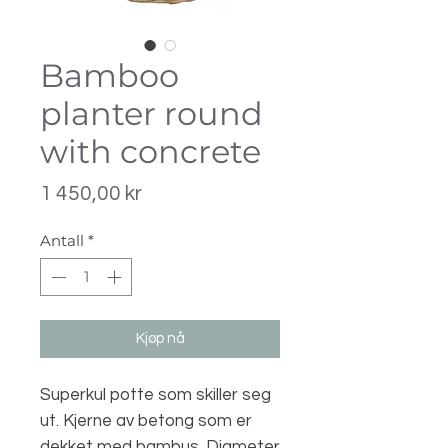
Bamboo
planter round
with concrete
Pris
1 450,00 kr
Antall
*
Kjøp nå
Superkul potte som skiller seg 
ut. Kjerne av betong som er 
dekket med bambus. Diameter 