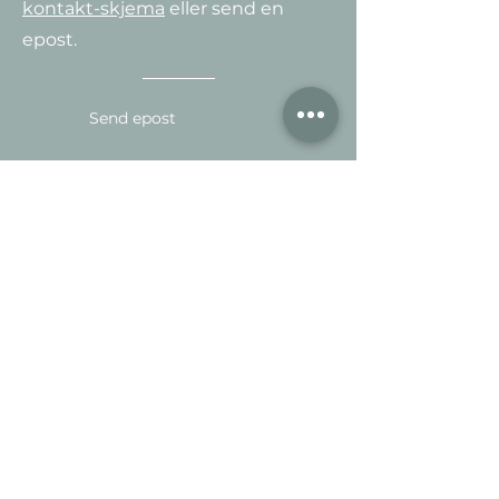
kontakt-skjema
eller send en
epost.
Send epost
Motta vårt nyhetsbrev
Meld på