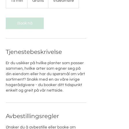
15 min
1
Gratis
Videomøte
5
m
i
n
Book nå
Tjenestebeskrivelse
Er du usikker på hvilke planter som passer
sammen, hvilke arter som egner seg på
din eiendom eller har du spørsmål om vårt
sortiment? Snakk med en av våre ivrige
hagerådgivere - du booker ditt tidspunkt
enkelt og greit på vår nettside.
Avbestillingsregler
Ønsker du å avbestille eller booke om