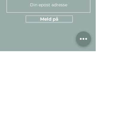
Meld på
Kundeservice
Informasjo
n
Kontakt
Om oss
Garantier
Om nettstedet
Book videbefaring
Kjøpsvilkår
Inspirasjon
FAQ