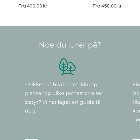
Salgspris
Salgspris
Fra
490,00 kr
Fra
450,00 kr
Vintergrønn
Noe du lurer på?
Usikker på hva barrot, klump-
Fin
Hurtigvisning
Hurtigvisning
Hurtigvisning
Hurtigvisning
Hurtigvisning
Hurtigvisning
Clematis 'Warszawska Nike'
Vinterliguster, Ligustrum
Clematis ‘Little Lemons’
Hengebjørk europeisk, Betul
Clematis 'Hagley Hybrid'
Clematis ‘Piilu’
planter og ulike potte
størrelser
jak
ovalifolium 150-175 cm
Pendula
Pris
Pris
Pris
Pris
290,00 kr
379,00 kr
349,00 kr
349,00 kr
Vanlig pris
Salgspris
570,00 kr
Pris
Fra
399,00 kr
3 950,00 kr
betyr? Vi har laget en guide til
fik
deg.
ko
ep