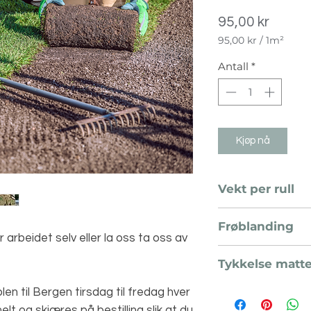
Pris
95,00 kr
95,00 kr
/
1m²
95,00 kr
per
Antall
*
1
Kvadratmeter
Kjøp nå
Vekt per rull
15 - 20 kg
Frøblanding
r arbeidet selv eller la oss ta oss av
Floratine Sport mi
Tykkelse matt
ca 20 mm
len til Bergen tirsdag til fredag hver
lt og skjæres på bestilling slik at du