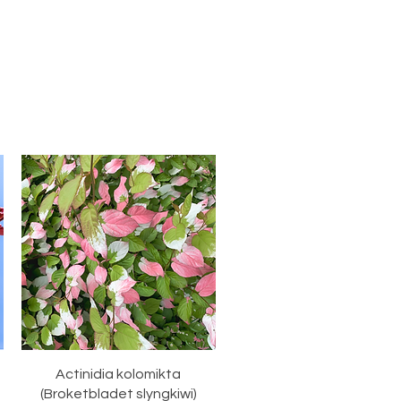
Hurtigvisning
Actinidia kolomikta
(Broketbladet slyngkiwi)