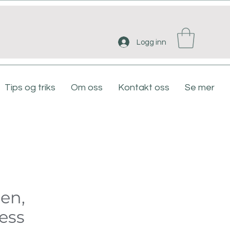
Logg inn
Tips og triks
Om oss
Kontakt oss
Se mer
en,
ess