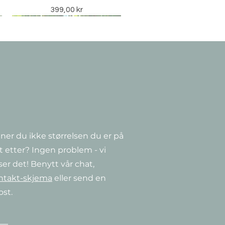
Pris
399,00 kr
ner du ikke størrelsen du er på
Hurtigvisning
Hurtigvisning
Hurtigvisning
a
Clematis ‘Guernsey Cream’
CorTen Watertable
Clematis 'Niobe'
t etter? Ingen problem - vi
Salgspris
Pris
Pris
Fra
349,00 kr
349,00 kr
14 990,00 kr
ser det! Benytt vår chat,
ntakt-skjema
eller send en
ost.