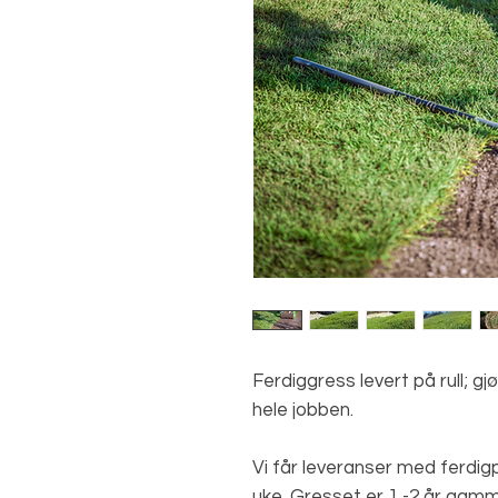
Ferdiggress levert på rull; gjø
hele jobben.
Vi får leveranser med ferdigp
uke. Gresset er 1 -2 år gamme