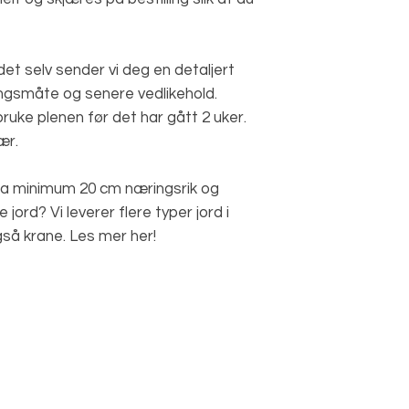
et selv sender vi deg en detaljert
ngsmåte og senere vedlikehold.
ruke plenen før det har gått 2 uker.
ær.
 ha minimum 20 cm næringsrik og
e jord? Vi leverer flere typer jord i
gså krane. Les mer her!