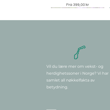
Salgspris
Fra
399,00 kr
Vil du lære mer om vekst- og
Hurtigvisning
Hurtigvisning
Hurtigvisning
Clematis montana 'Rubens'
Clematis 'Super Nova'
Clematis ‘Multi Blue’
herdighetssoner i Norge? Vi har
Pris
Pris
Pris
379,00 kr
349,00 kr
299,00 kr
samlet all nøkkelfakta av
betydning.