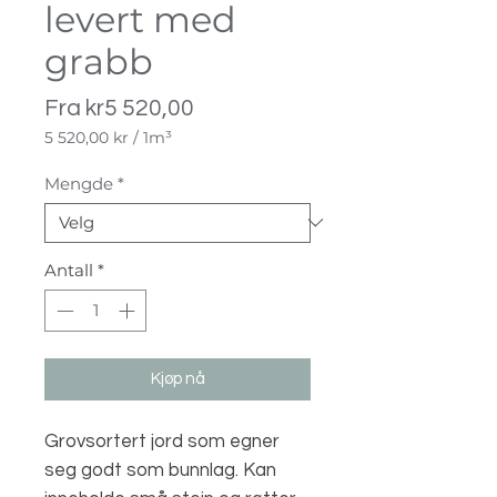
levert med
grabb
Salgspris
Fra
kr5 520,00
5 520,00 kr
/
1m³
5 520,00 kr
per
Mengde
*
1
Kubikkmeter
Antall
*
Kjøp nå
Grovsortert jord som egner
seg godt som bunnlag. Kan