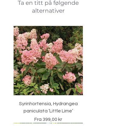
Ta en titt på følgende
alternativer
Syrinhortensia, Hydrangea
paniculata ‘Little Lime’
Salgspris
Fra
399,00 kr
Vintergrønn