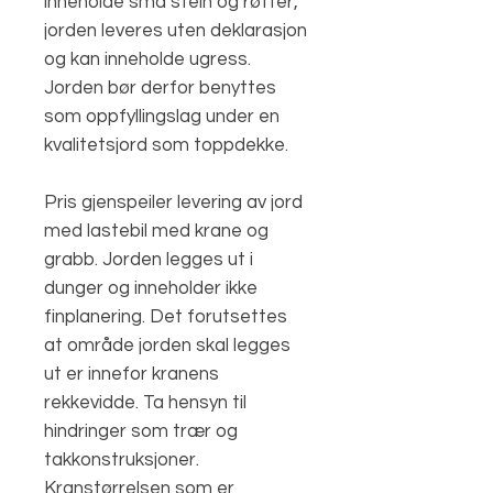
inneholde små stein og røtter,
jorden leveres uten deklarasjon
og kan inneholde ugress.
Jorden bør derfor benyttes
som oppfyllingslag under en
kvalitetsjord som toppdekke.
Pris gjenspeiler levering av jord
med lastebil med krane og
grabb. Jorden legges ut i
dunger og inneholder ikke
finplanering. Det forutsettes
at område jorden skal legges
ut er innefor kranens
rekkevidde. Ta hensyn til
hindringer som trær og
takkonstruksjoner.
Kranstørrelsen som er