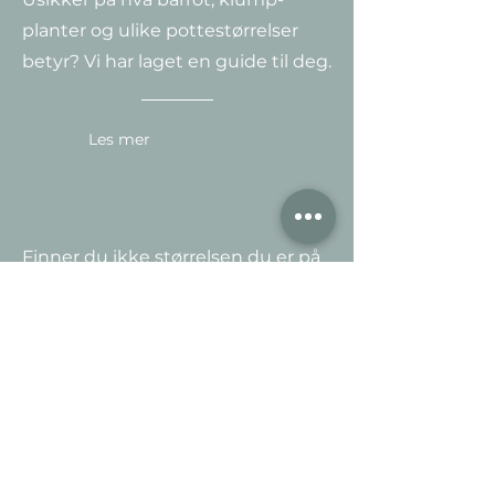
planter og ulike potte
størrelser
betyr? Vi har laget en guide til deg.
Les mer
Finner du ikke størrelsen du er på
jakt etter? Ingen problem - vi
fikser det! Benytt vår chat,
kontakt-skjema
eller send en
epost.
Send epost