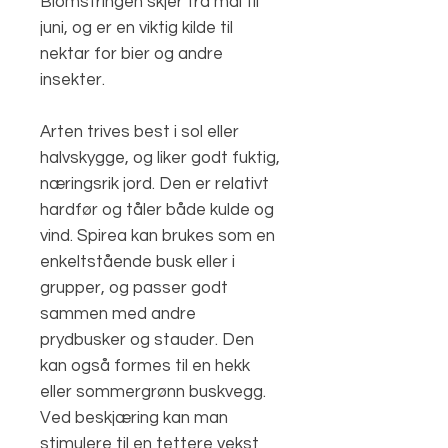
Blomstringen skjer fra mai til
juni, og er en viktig kilde til
nektar for bier og andre
insekter.
Arten trives best i sol eller
halvskygge, og liker godt fuktig,
næringsrik jord. Den er relativt
hardfør og tåler både kulde og
vind. Spirea kan brukes som en
enkeltstående busk eller i
grupper, og passer godt
sammen med andre
prydbusker og stauder. Den
kan også formes til en hekk
eller sommergrønn buskvegg.
Ved beskjæring kan man
stimulere til en tettere vekst