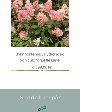
Syrinhortensia, Hydrangea
paniculata ‘Little Lime’
Salgspris
Fra
399,00 kr
Vintergrønn
Noe du lurer på?