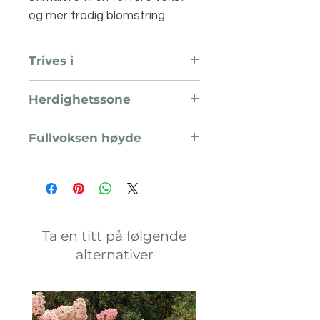
og mer frodig blomstring.
Trives i
Sol og skygge
Herdighetssone
H4
Fullvoksen høyde
0,7 meter
Ta en titt på følgende
alternativer