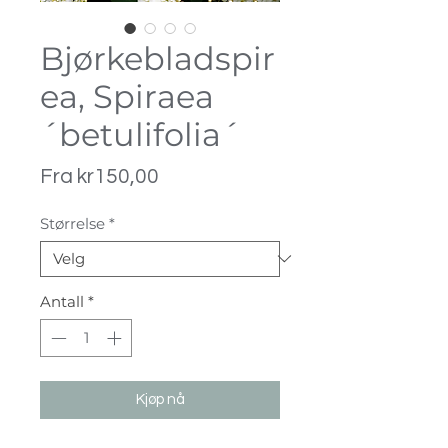
Bjørkebladspir
ea, Spiraea
´betulifolia´
Salgspris
Fra
kr150,00
Størrelse
*
Antall
*
Kjøp nå