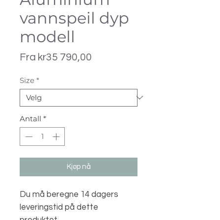
vannspeil dyp
modell
Salgspris
Fra
kr35 790,00
Size
*
Antall
*
Kjøp nå
Du må beregne 14 dagers
leveringstid på dette