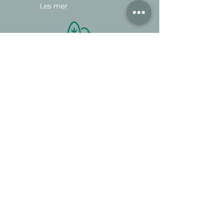
Les mer
Usikker på hva barrot, klump-
planter og ulike potte
størrelser
betyr? Vi har laget en guide til deg.
Les mer
Finner du ikke størrelsen du er på
jakt etter? Ingen problem - vi
fikser det! Benytt vår chat,
kontakt-skjema
eller send en