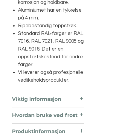
korrosjon og holdbare.
Aluminiumet har en tykkelse
på 4 mm.
Ripebestandig toppstrøk.
Standard RAL-farger er RAL
7016, RAL 7021, RAL 9005 og
RAL 9016. Det er en
oppstartskostnad for andre
farger.
Vi leverer også profesjonelle
vedlikeholdsprodukter.
Viktig informasjon
Produktene bør pakkes ut
Hvordan bruke ved frost
umiddelbart ved mottak for
å frigjøre eventuell fuktighet
Senk vannstanden til under
som er fanget inne i
Produktinformasjon
overløpsrøret. Dette er