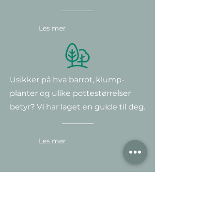
Les mer
Usikker på hva barrot, klump-
planter og ulike potte
størrelser
betyr? Vi har laget en guide til deg.
Les mer
Finner du ikke størrelsen du er på
jakt etter? Ingen problem - vi