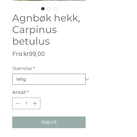
Agnbøk hekk,
Carpinus
betulus
Salgspris
Fra
kr99,00
Størrelse
*
Antall
*
Kjøp nå