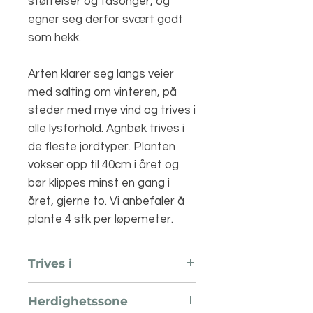
størrelser og fasonger, og
egner seg derfor svært godt
som hekk.
Arten klarer seg langs veier
med salting om vinteren, på
steder med mye vind og trives i
alle lysforhold. Agnbøk trives i
de fleste jordtyper. Planten
vokser opp til 40cm i året og
bør klippes minst en gang i
året, gjerne to. Vi anbefaler å
plante 4 stk per løpemeter.
Trives i
Sol og halvskygge
Herdighetssone