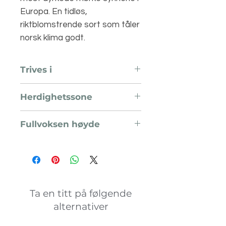
Europa. En tidløs,
riktblomstrende sort som tåler
norsk klima godt.
Trives i
Sol til halvskygge
Herdighetssone
H6
Fullvoksen høyde
3 meter
Ta en titt på følgende
alternativer