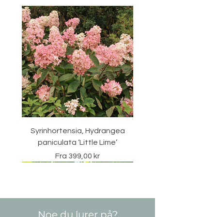
Syrinhortensia, Hydrangea
paniculata ‘Little Lime’
Salgspris
Fra
399,00 kr
Vintergrønn
Noe du lurer på?