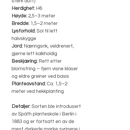
sterk duft)
Herdighet:
H6
Høyde:
2,5–3 meter
Bredde:
1,5–2 meter
Lysforhold:
Sol til lett
halvskygge
Jord:
Næringsrik, veldrenert,
gjerne lett kalkholdig
Beskjæring:
Rett etter
blomstring – fjern visne klaser
og eldre greiner ved basis
Planteavstand:
Ca. 1,5–2
meter ved hekkplanting
Detaljer:
Sorten ble introdusert
av Späth planteskole i Berlin i
1883 og er fortsatt en av de
mest dyrkede mørke syrinene i