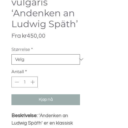
vulgaris
‘Andenken an
Ludwig Späth’
Salgspris
Fra
kr450,00
Størrelse
*
Antall
*
Kjøp nå
Beskrivelse:
‘Andenken an
Ludwig Späth’ er en klassisk