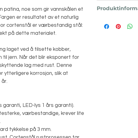
som er fanget i
Senk vannstande
produktet blir 
Produktinform
n patina, noe som gir vannskålen et
Dette er omtre
det utvikle ujev
Pumpen må væ
Fargen er resultatet av et naturlig
Last ned relevant
Produktet instal
Fjern alltid pl
for cortenstål er værbestandig stål:
Brosjyre
overflate.
frostfare.
fekt på dette materialet.
Rustprosessen 
Vi anbefaler en 
Vi anbefaler ik
tilgjengelig fra
prosjekter som
ng laget ved å tilsette kobber,
byggvareforret
Garantien utløp
m til jern. Når det blir eksponert for
overflaten på e
eskyttende lag med rust. Denne
i produktveile
 ytterligere korrosjon, slik at
Vannet som ben
 år.
ha en nøytral p
utseendet og kv
Rengjør årlig v
med springvan
 garanti, LED-lys 1 års garanti).
testerke, værbestandige, krever lite
.
ard tykkelse på 3 mm.
ust. Cortenstål rustprosessen tar