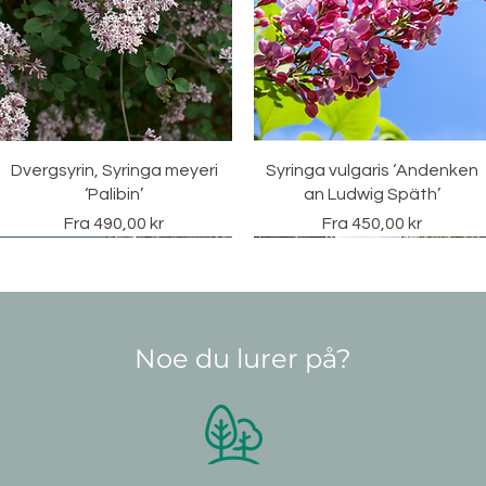
Hurtigvisning
Hurtigvisning
Dvergsyrin, Syringa meyeri
Syringa vulgaris ‘Andenken
‘Palibin’
an Ludwig Späth’
Salgspris
Salgspris
Fra
490,00 kr
Fra
450,00 kr
Vintergrønn
Noe du lurer på?