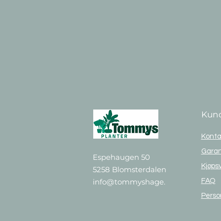
Kund
Konta
Garan
Espehaugen 50
Kjøpsv
5258 Blomsterdalen
info@tommyshage.no
FAQ
Perso