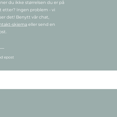
ner du ikke størrelsen du er på
Hurtigvisning
Hurtigvisning
Hurtigvisning
a
Clematis ‘Guernsey Cream’
CorTen Watertable
Clematis 'Niobe'
t etter? Ingen problem - vi
Salgspris
Pris
Pris
Fra
349,00 kr
349,00 kr
14 990,00 kr
ser det! Benytt vår chat,
ntakt-skjema
eller send en
ost.
d epost