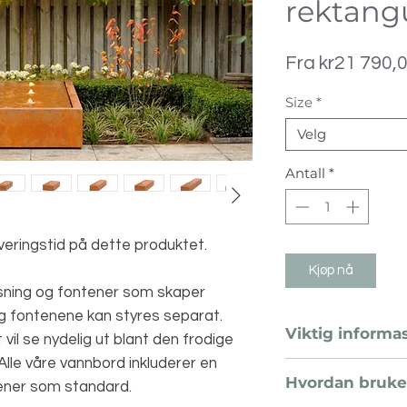
rektang
Fra
kr21 790,
Size
*
Velg
Antall
*
eringstid på dette produktet.
Kjøp nå
ning og fontener som skaper
og fontenene kan styres separat.
Viktig informa
il se nydelig ut blant den frodige
Alle våre vannbord inkluderer en
Produktene bør
Hvordan bruke 
ener som standard.
mottak for å sl