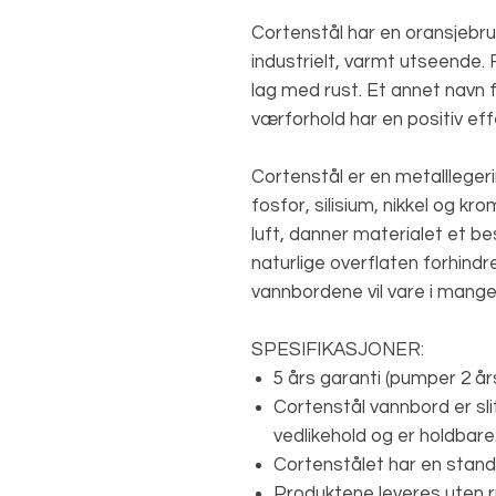
Cortenstål har en oransjebru
industrielt, varmt utseende. 
lag med rust. Et annet navn 
værforhold har en positiv ef
Cortenstål er en metalllegeri
fosfor, silisium, nikkel og kro
luft, danner materialet et b
naturlige overflaten forhindrer
vannbordene vil vare i mange
SPESIFIKASJONER:
5 års garanti (pumper 2 års
Cortenstål vannbord er sli
vedlikehold og er holdbare
Cortenstålet har en stand
Produktene leveres uten r