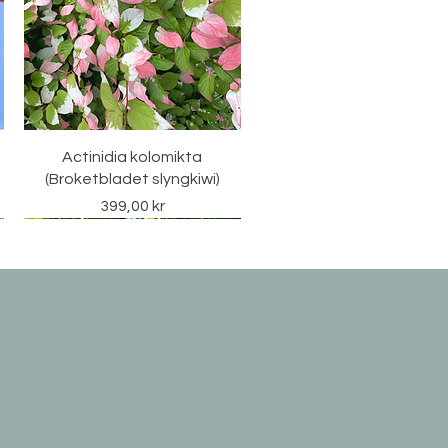
Hurtigvisning
Actinidia kolomikta
(Broketbladet slyngkiwi)
Pris
399,00 kr