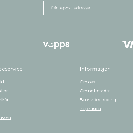
eservice
Informasjon
kt
Om oss
tier
Om nettstedet
ilkår
Book videbefaring
Inspirasjon
nvern