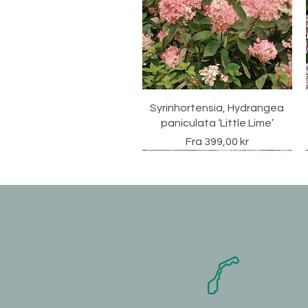
Hurtigvisning
Syrinhortensia, Hydrangea
paniculata ‘Little Lime’
Salgspris
Fra
399,00 kr