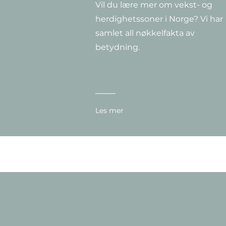
Vil du lære mer om vekst- og
Hurtigvisning
Hurtigvisning
Hurtigvisning
Clematis montana 'Rubens'
Clematis 'Super Nova'
Clematis ‘Multi Blue’
herdighetssoner i Norge? Vi har
Pris
Pris
Pris
379,00 kr
349,00 kr
299,00 kr
samlet all nøkkelfakta av
betydning.
Les mer