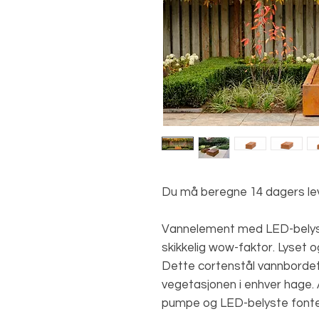
Du må beregne 14 dagers lev
Vannelement med LED-belys
skikkelig wow-faktor. Lyset 
Dette cortenstål vannbordet v
vegetasjonen i enhver hage. 
pumpe og LED-belyste font