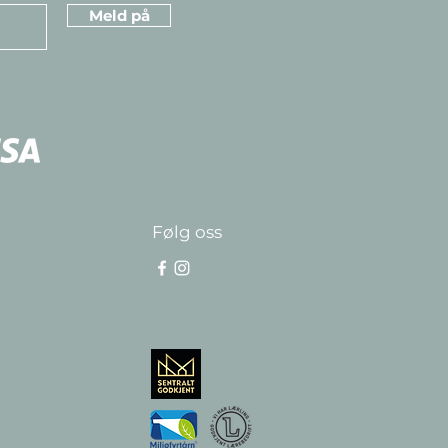
Meld på
Følg oss