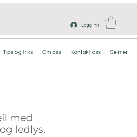
Logg inn
Tips og triks
Om oss
Kontakt oss
Se mer
il med
og ledlys,