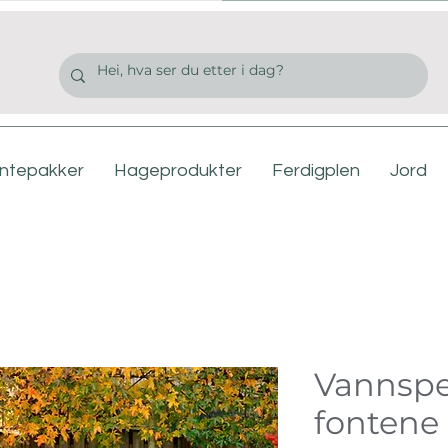
antepakker
Hageprodukter
Ferdigplen
Jord
Vannspe
fontene 