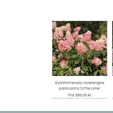
Hurtigvisning
Syrinhortensia, Hydrangea
paniculata ‘Little Lime’
Salgspris
Fra
399,00 kr