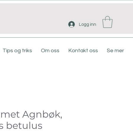
Logg inn
Tips og triks
Om oss
Kontakt oss
Se mer
rmet Agnbøk,
s betulus