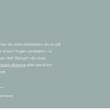
ner du ikke størrelsen du er på
Hurtigvisning
Hurtigvisning
Hurtigvisning
a
Clematis ‘Guernsey Cream’
CorTen Watertable
Clematis 'Niobe'
t etter? Ingen problem - vi
Salgspris
Pris
Pris
Fra
349,00 kr
349,00 kr
14 990,00 kr
ser det! Benytt vår chat,
ntakt-skjema
eller send en
ost.
d epost