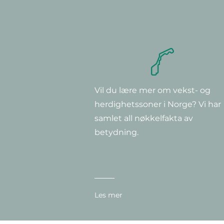
Vil du lære mer om vekst- og
Hurtigvisning
Hurtigvisning
Hurtigvisning
Clematis montana 'Rubens'
Clematis 'Super Nova'
Clematis ‘Multi Blue’
herdighetssoner i Norge? Vi har
Pris
Pris
Pris
379,00 kr
349,00 kr
299,00 kr
samlet all nøkkelfakta av
betydning.
Les mer