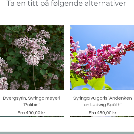
Ta en titt på følgende alternativer
Hurtigvisning
Hurtigvisning
Dvergsyrin, Syringa meyeri
Syringa vulgaris ‘Andenken
‘Palibin’
an Ludwig Späth’
Salgspris
Salgspris
Fra
490,00 kr
Fra
450,00 kr
Vintergrønn