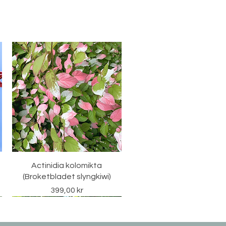
Hurtigvisning
Actinidia kolomikta
(Broketbladet slyngkiwi)
Pris
399,00 kr