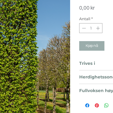
Pris
0,00 kr
Antall
*
Kjøp nå
Trives i
Sol og halvskygge
Herdighetsson
H5
Fullvoksen hø
5 meter