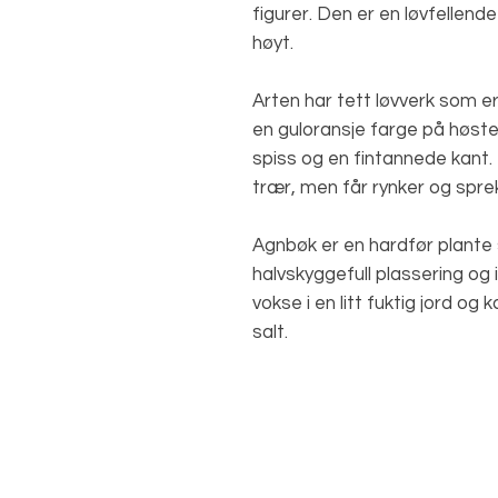
figurer. Den er en løvfellende
høyt.
Arten har tett løvverk som 
en guloransje farge på høste
spiss og en fintannede kant.
trær, men får rynker og sprekk
Agnbøk er en hardfør plante s
halvskyggefull plassering og 
vokse i en litt fuktig jord og
salt.