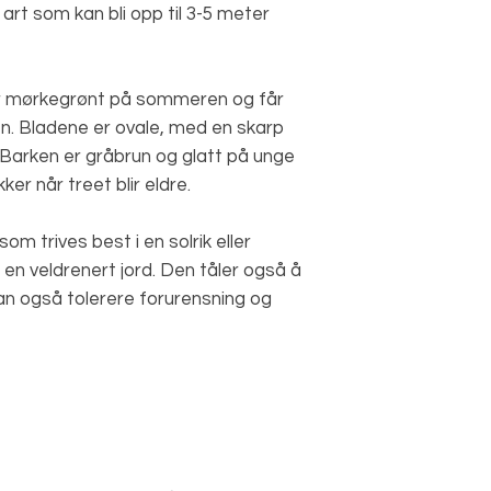
 art som kan bli opp til 3-5 meter
er mørkegrønt på sommeren og får
n. Bladene er ovale, med en skarp
 Barken er gråbrun og glatt på unge
er når treet blir eldre.
om trives best i en solrik eller
i en veldrenert jord. Den tåler også å
 kan også tolerere forurensning og